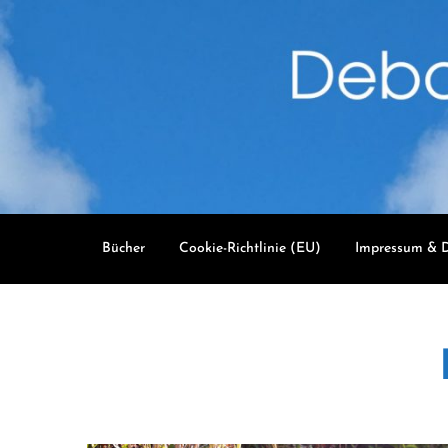
Skip
to
content
Bücher
Cookie-Richtlinie (EU)
Impressum & D