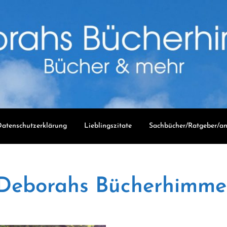
atenschutzerklärung
Lieblingszitate
Sachbücher/Ratgeber/an
Deborahs Bücherhimme