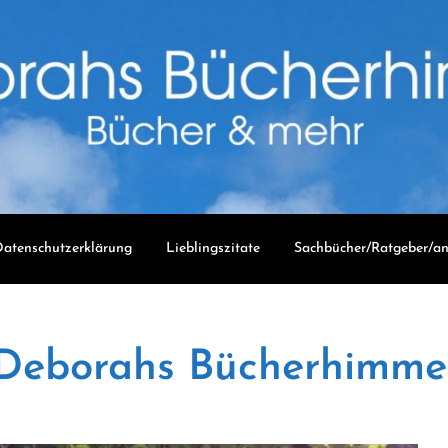
atenschutzerklärung
Lieblingszitate
Sachbücher/Ratgeber/an
Deborahs Bücherhimme