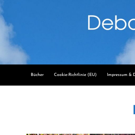
Skip
to
content
Bücher
Cookie-Richtlinie (EU)
Impressum & D