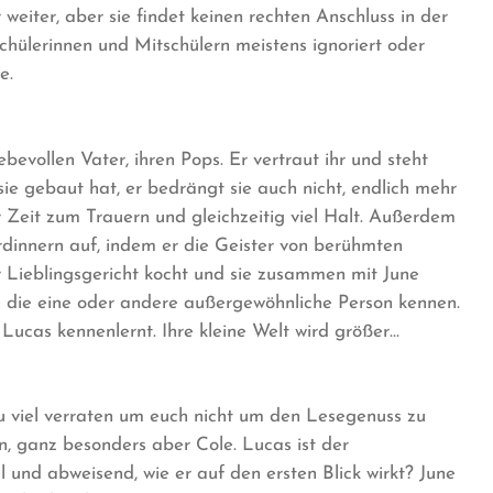
iter, aber sie findet keinen rechten Anschluss in der
tschülerinnen und Mitschülern meistens ignoriert oder
e.
ebevollen Vater, ihren Pops. Er vertraut ihr und steht
r sie gebaut hat, er bedrängt sie auch nicht, endlich mehr
 Zeit zum Trauern und gleichzeitig viel Halt. Außerdem
rdinnern auf, indem er die Geister von berühmten
hr Lieblingsgericht kocht und sie zusammen mit June
de die eine oder andere außergewöhnliche Person kennen.
 Lucas kennenlernt. Ihre kleine Welt wird größer…
u viel verraten um euch nicht um den Lesegenuss zu
n, ganz besonders aber Cole. Lucas ist der
l und abweisend, wie er auf den ersten Blick wirkt? June