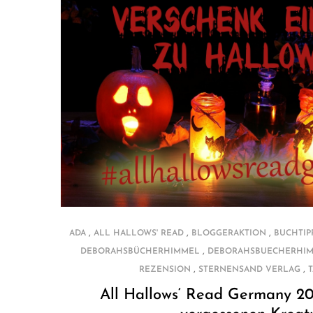
,
,
,
ADA
ALL HALLOWS' READ
BLOGGERAKTION
BUCHTIP
,
DEBORAHSBÜCHERHIMMEL
DEBORAHSBUECHERHI
,
,
REZENSION
STERNENSAND VERLAG
All Hallows‘ Read Germany 2