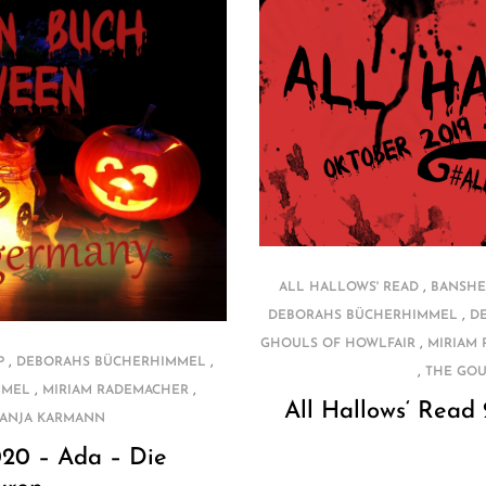
,
ALL HALLOWS' READ
BANSHE
,
DEBORAHS BÜCHERHIMMEL
D
,
GHOULS OF HOWLFAIR
MIRIAM
,
,
P
DEBORAHS BÜCHERHIMMEL
,
THE GOU
,
,
MMEL
MIRIAM RADEMACHER
All Hallows‘ Read
TANJA KARMANN
020 – Ada – Die