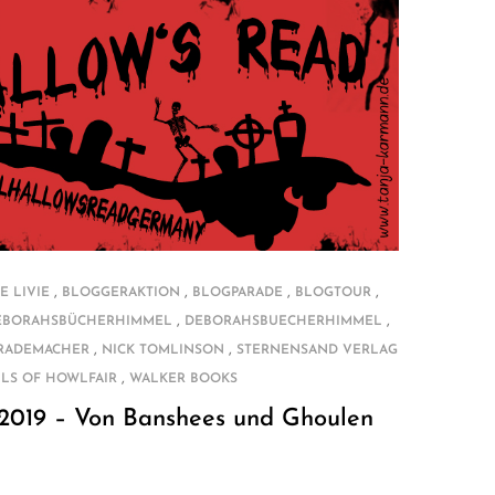
,
,
,
,
E LIVIE
BLOGGERAKTION
BLOGPARADE
BLOGTOUR
,
,
EBORAHSBÜCHERHIMMEL
DEBORAHSBUECHERHIMMEL
,
,
 RADEMACHER
NICK TOMLINSON
STERNENSAND VERLAG
,
LS OF HOWLFAIR
WALKER BOOKS
 2019 – Von Banshees und Ghoulen