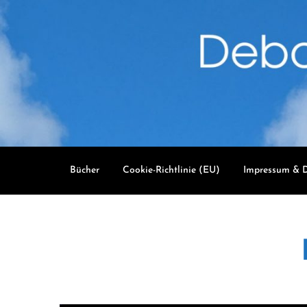
Skip
to
content
Bücher
Cookie-Richtlinie (EU)
Impressum & D