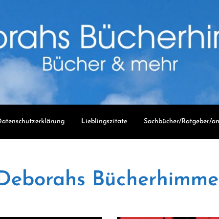
atenschutzerklärung
Lieblingszitate
Sachbücher/Ratgeber/an
Deborahs Bücherhimme