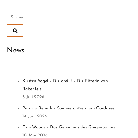
r
Suchen
a
nach:
g
s
News
n
a
Kirsten Vogel – Die drei !!! – Die Ritterin von
v
Rabenfels
5. Juli 2026
i
Patricia Renoth – Sommerglitzern am Gardasee
g
14. Juni 2026
Evie Woods – Das Geheimnis des Geigenbauers
a
10. Mai 2026