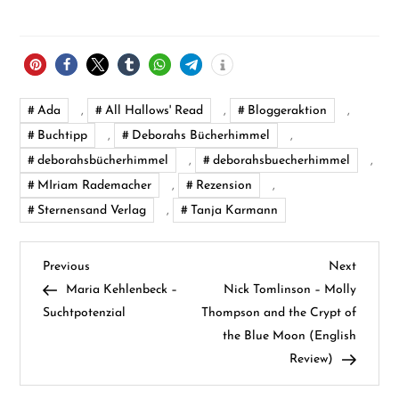
Ada
,
All Hallows' Read
,
Bloggeraktion
,
Buchtipp
,
Deborahs Bücherhimmel
,
deborahsbücherhimmel
,
deborahsbuecherhimmel
,
MIriam Rademacher
,
Rezension
,
Sternensand Verlag
,
Tanja Karmann
B
Previous
Next
Previous
Next
Post
Post
Maria Kehlenbeck –
Nick Tomlinson – Molly
e
Suchtpotenzial
Thompson and the Crypt of
the Blue Moon (English
i
Review)
t