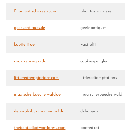
Phantastisch-lesen.com
phantastisch.lesen
geeksantiques.de
geeksantiques
kapitel11.de
kapitel11
cookiespengler.de
cookiespengler
littleredtemptations.com
littleredtemptations
magischerbuecherwald.de
magischer.buecherwald
deborahsbuecherhimmel.de
dehapunkt
thebootedkat.wordpress.com
bootedkat