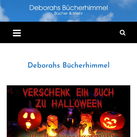
Skip
to
content
Deborahs Bücherhimmel