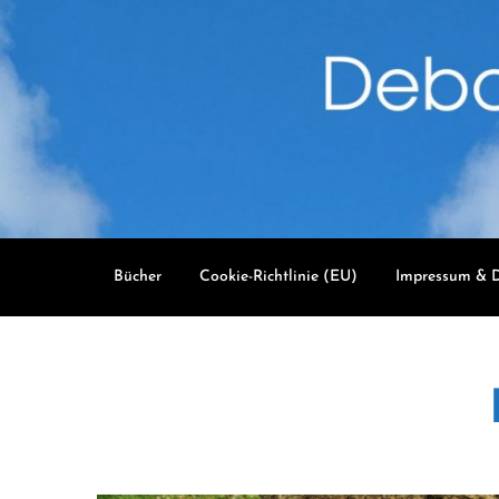
Skip
to
content
Bücher
Cookie-Richtlinie (EU)
Impressum & D