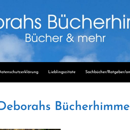
atenschutzerklärung
Lieblingszitate
Sachbücher/Ratgeber/an
Deborahs Bücherhimme