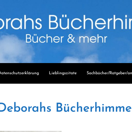
atenschutzerklärung
Lieblingszitate
Sachbücher/Ratgeber/an
Deborahs Bücherhimme