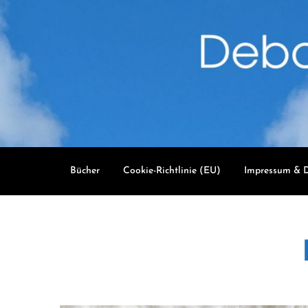
Skip
to
content
Bücher
Cookie-Richtlinie (EU)
Impressum & D