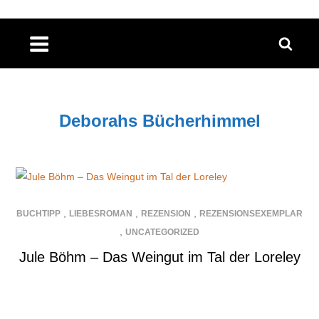
Skip
to
content
Deborahs Bücherhimmel
,
,
,
BUCHTIPP
LIEBESROMAN
REZENSION
REZENSIONSEXEMPLAR
,
UNCATEGORIZED
Jule Böhm – Das Weingut im Tal der Loreley