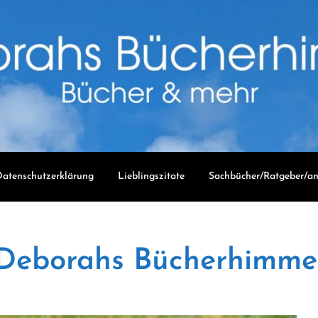
atenschutzerklärung
Lieblingszitate
Sachbücher/Ratgeber/an
Deborahs Bücherhimme