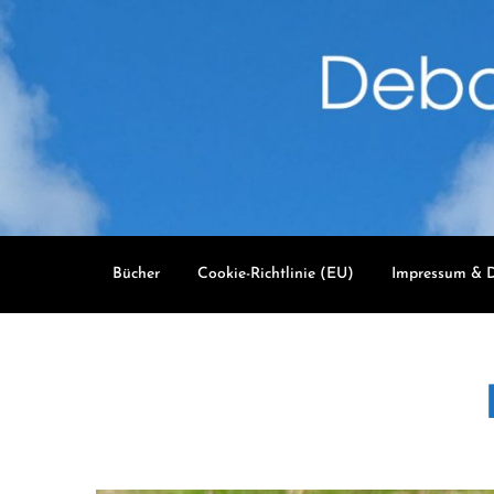
Skip
to
content
Bücher
Cookie-Richtlinie (EU)
Impressum & D