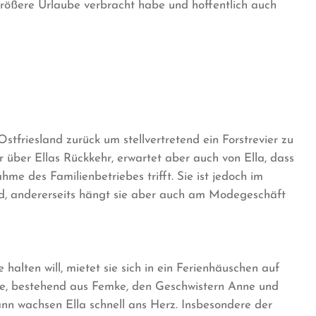
 größere Urlaube verbracht habe und hoffentlich auch
stfriesland zurück um stellvertretend ein Forstrevier zu
hr über Ellas Rückkehr, erwartet aber auch von Ella, dass
me des Familienbetriebes trifft. Sie ist jedoch im
Wald, andererseits hängt sie aber auch am Modegeschäft
alten will, mietet sie sich in ein Ferienhäuschen auf
ilie, bestehend aus Femke, den Geschwistern Anne und
n wachsen Ella schnell ans Herz. Insbesondere der