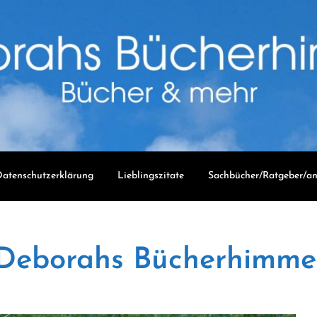
atenschutzerklärung
Lieblingszitate
Sachbücher/Ratgeber/an
Deborahs Bücherhimme