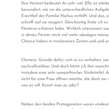
Ihre Heimat bedeutet ihr sehr viel. Ella ist stärk
bewundert, wie sie die unterschiedlichen Aufg
Eventhof der Familie Niehus mithilft. Und das, 
schroff auf sie reagiert. Gleichzeitig finde ich e
Försterin erfahren habe. Wirklich interessant u
in denen Förster noch viel mehr abwägen müssen,
Chance haben in trockeneren Zeiten und und u
Clemens’ Gründe dafür, sich so zu verhalten, wie
nachvollziehbar. Und doch hätte ich ihm manch
trotzdem eine sehr sympathischer Stinkstiefel, de
nicht für eine Frau öffnen möchte, die doch nu
was es will. Kennt man ja, oder?
Neben den beiden Protagonisten waren eindeuti