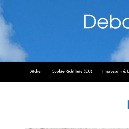
Skip
to
content
Bücher
Cookie-Richtlinie (EU)
Impressum & D