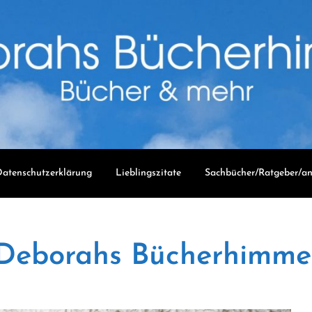
atenschutzerklärung
Lieblingszitate
Sachbücher/Ratgeber/an
Deborahs Bücherhimme