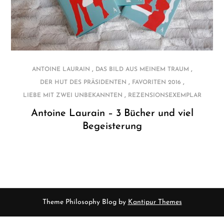
,
,
ANTOINE LAURAIN
DAS BILD AUS MEINEM TRAUM
,
,
DER HUT DES PRÄSIDENTEN
FAVORITEN 2016
,
LIEBE MIT ZWEI UNBEKANNTEN
REZENSIONSEXEMPLAR
Antoine Laurain – 3 Bücher und viel
Begeisterung
Theme Philosophy Blog by
Kantipur Themes