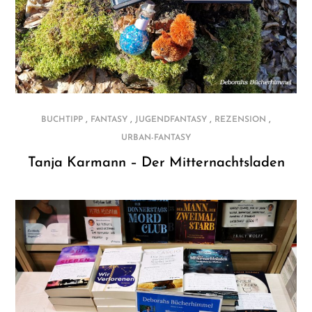
,
,
,
,
BUCHTIPP
FANTASY
JUGENDFANTASY
REZENSION
URBAN-FANTASY
Tanja Karmann – Der Mitternachtsladen