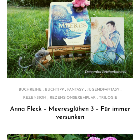
,
,
,
,
BUCHREIHE
BUCHTIPP
FANTASY
JUGENDFANTASY
,
,
REZENSION
REZENSIONSEXEMPLAR
TRILOGIE
Anna Fleck – Meeresglühen 3 – Für immer
versunken