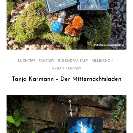
,
,
,
,
BUCHTIPP
FANTASY
JUGENDFANTASY
REZENSION
URBAN-FANTASY
Tanja Karmann – Der Mitternachtsladen