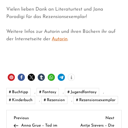
Vielen lieben Dank an Literaturtest und Jana
Paradigi für das Rezensionsexemplar!
Weitere Infos zur Autorin und ihren Büchern ihr auf
der Internetseite der
Autorin
.
Buchtipp
,
Fantasy
,
Jugendfantasy
,
Kinderbuch
,
Rezension
,
Rezensionsexemplar
B
Previous
Next
Previous
Next
Post
Post
Anna Grue – Tod im
Antje Sievers – Die