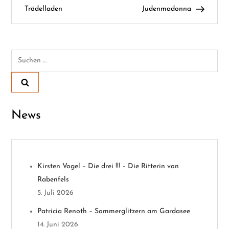
e
Trödelladen
Judenmadonna
i
t
Suchen
nach:
r
a
News
g
s
n
Kirsten Vogel – Die drei !!! – Die Ritterin von
Rabenfels
a
5. Juli 2026
v
Patricia Renoth – Sommerglitzern am Gardasee
14. Juni 2026