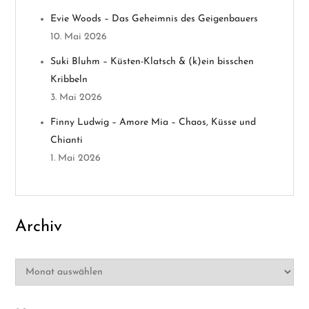
i
Evie Woods – Das Geheimnis des Geigenbauers
g
10. Mai 2026
a
Suki Bluhm – Küsten-Klatsch & (k)ein bisschen
Kribbeln
t
3. Mai 2026
i
Finny Ludwig – Amore Mia – Chaos, Küsse und
Chianti
o
1. Mai 2026
n
Archiv
Archiv