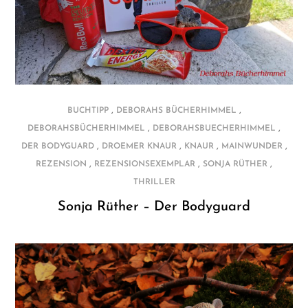
,
,
BUCHTIPP
DEBORAHS BÜCHERHIMMEL
,
,
DEBORAHSBÜCHERHIMMEL
DEBORAHSBUECHERHIMMEL
,
,
,
,
DER BODYGUARD
DROEMER KNAUR
KNAUR
MAINWUNDER
,
,
,
REZENSION
REZENSIONSEXEMPLAR
SONJA RÜTHER
THRILLER
Sonja Rüther – Der Bodyguard