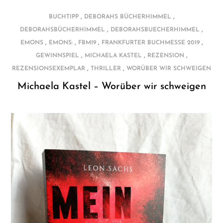
,
,
BUCHTIPP
DEBORAHS BÜCHERHIMMEL
,
,
DEBORAHSBÜCHERHIMMEL
DEBORAHSBUECHERHIMMEL
,
,
,
,
EMONS
EMONS:
FBM19
FRANKFURTER BUCHMESSE 2019
,
,
,
GEWINNSPIEL
MICHAELA KASTEL
REZENSION
,
,
REZENSIONSEXEMPLAR
THRILLER
WORÜBER WIR SCHWEIGEN
Michaela Kastel – Worüber wir schweigen