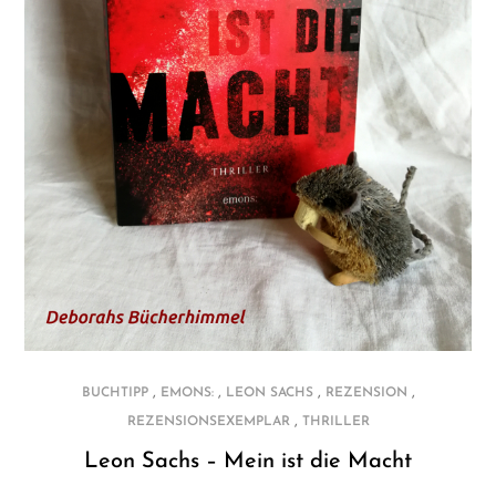
,
,
,
,
BUCHTIPP
EMONS:
LEON SACHS
REZENSION
,
REZENSIONSEXEMPLAR
THRILLER
Leon Sachs – Mein ist die Macht