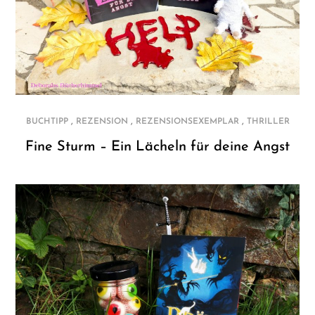
,
,
,
BUCHTIPP
REZENSION
REZENSIONSEXEMPLAR
THRILLER
Fine Sturm – Ein Lächeln für deine Angst