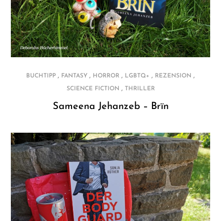
,
,
,
,
,
BUCHTIPP
FANTASY
HORROR
LGBTQ+
REZENSION
,
SCIENCE FICTION
THRILLER
Sameena Jehanzeb – Brïn