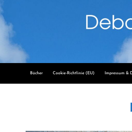
Skip
to
content
Bücher
Cookie-Richtlinie (EU)
Impressum & D