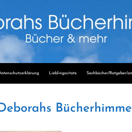
atenschutzerklärung
Lieblingszitate
Sachbücher/Ratgeber/an
Deborahs Bücherhimme