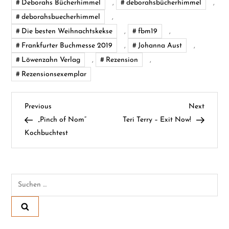
Deborahs Bücherhimmel
,
deborahsbücherhimmel
,
deborahsbuecherhimmel
,
Die besten Weihnachtskekse
,
fbm19
,
Frankfurter Buchmesse 2019
,
Johanna Aust
,
Löwenzahn Verlag
,
Rezension
,
Rezensionsexemplar
B
Previous
Next
Previous
Next
Post
Post
„Pinch of Nom“
Teri Terry – Exit Now!
e
Kochbuchtest
i
t
Suchen
nach:
r
a