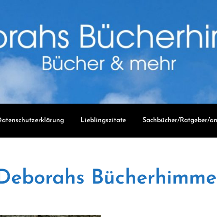
atenschutzerklärung
Lieblingszitate
Sachbücher/Ratgeber/an
Deborahs Bücherhimme