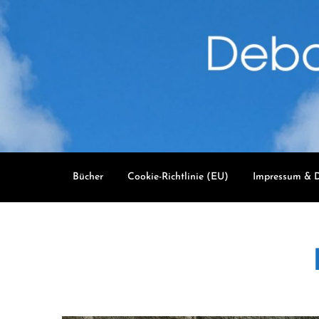
Skip
to
content
Bücher
Cookie-Richtlinie (EU)
Impressum & D