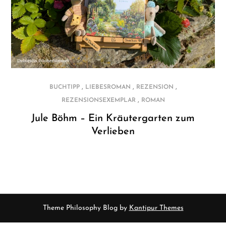
,
,
,
BUCHTIPP
LIEBESROMAN
REZENSION
,
REZENSIONSEXEMPLAR
ROMAN
Jule Böhm – Ein Kräutergarten zum
Verlieben
Theme Philosophy Blog by
Kantipur Themes