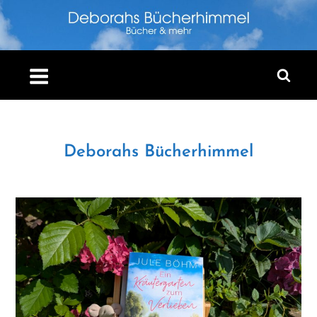
Skip
to
content
Deborahs Bücherhimmel