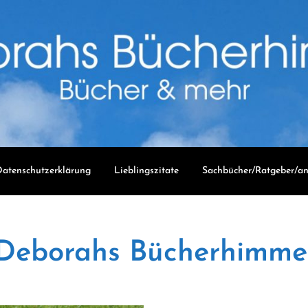
atenschutzerklärung
Lieblingszitate
Sachbücher/Ratgeber/an
Deborahs Bücherhimme