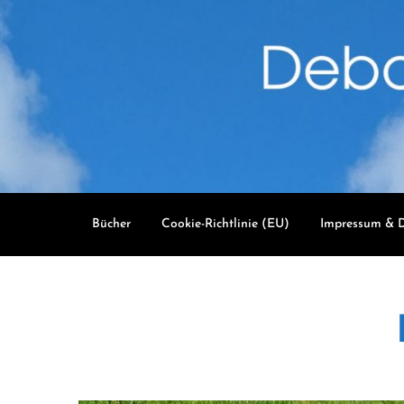
Skip
to
content
Bücher
Cookie-Richtlinie (EU)
Impressum & D