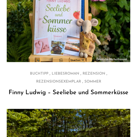
,
,
,
BUCHTIPP
LIEBESROMAN
REZENSION
,
REZENSIONSEXEMPLAR
SOMMER
Finny Ludwig – Seeliebe und Sommerküsse