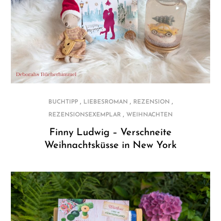
,
,
,
BUCHTIPP
LIEBESROMAN
REZENSION
,
REZENSIONSEXEMPLAR
WEIHNACHTEN
Finny Ludwig – Verschneite
Weihnachtsküsse in New York