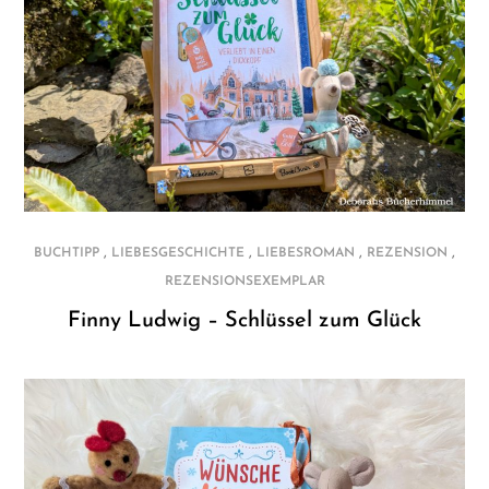
,
,
,
,
BUCHTIPP
LIEBESGESCHICHTE
LIEBESROMAN
REZENSION
REZENSIONSEXEMPLAR
Finny Ludwig – Schlüssel zum Glück