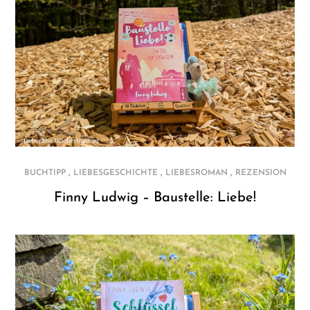
,
,
,
BUCHTIPP
LIEBESGESCHICHTE
LIEBESROMAN
REZENSION
Finny Ludwig – Baustelle: Liebe!