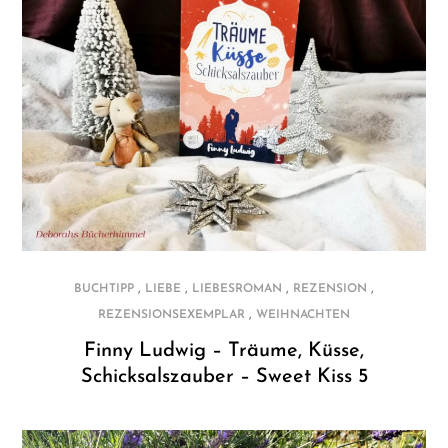
,
,
,
,
BUCHTIPP
LIEBE
LIEBESROMAN
REZENSION
,
REZENSIONSEXEMPLAR
WEIHNACHTEN
Finny Ludwig – Träume, Küsse,
Schicksalszauber – Sweet Kiss 5