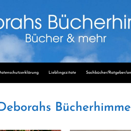
atenschutzerklärung
Lieblingszitate
Sachbücher/Ratgeber/an
Deborahs Bücherhimme