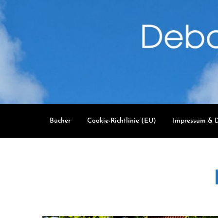
Skip
to
content
Bücher
Cookie-Richtlinie (EU)
Impressum & D