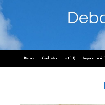
Skip
to
content
Bücher
Cookie-Richtlinie (EU)
Impressum & D