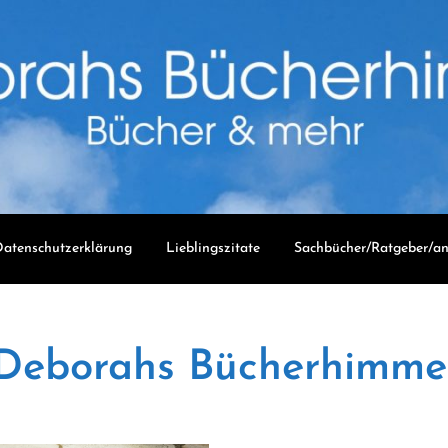
atenschutzerklärung
Lieblingszitate
Sachbücher/Ratgeber/an
Deborahs Bücherhimme