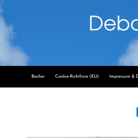
Skip
to
content
Bücher
Cookie-Richtlinie (EU)
Impressum & D