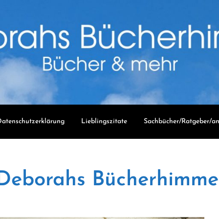
atenschutzerklärung
Lieblingszitate
Sachbücher/Ratgeber/an
Deborahs Bücherhimme