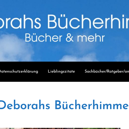
atenschutzerklärung
Lieblingszitate
Sachbücher/Ratgeber/an
Deborahs Bücherhimme