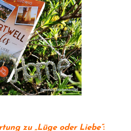
tung zu „Lüge oder Liebe“
: