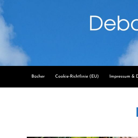
Skip
to
content
Bücher
Cookie-Richtlinie (EU)
Impressum & D