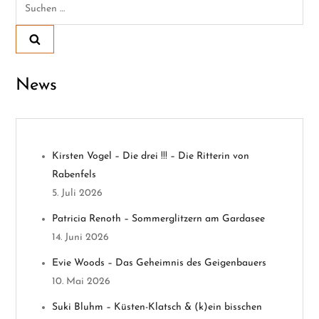
Suchen
nach:
r
a
News
g
s
n
Kirsten Vogel – Die drei !!! – Die Ritterin von
Rabenfels
a
5. Juli 2026
v
Patricia Renoth – Sommerglitzern am Gardasee
14. Juni 2026
i
Evie Woods – Das Geheimnis des Geigenbauers
g
10. Mai 2026
a
Suki Bluhm – Küsten-Klatsch & (k)ein bisschen