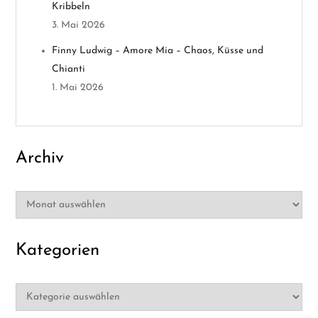
Kribbeln
t
3. Mai 2026
i
Finny Ludwig – Amore Mia – Chaos, Küsse und
Chianti
o
1. Mai 2026
n
Archiv
Archiv
Kategorien
Kategorien