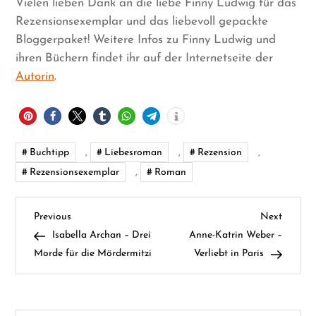
Vielen lieben Dank an die liebe Finny Ludwig für das
Rezensionsexemplar und das liebevoll gepackte
Bloggerpaket! Weitere Infos zu Finny Ludwig und
ihren Büchern findet ihr auf der Internetseite der
Autorin
.
Buchtipp
,
Liebesroman
,
Rezension
,
Rezensionsexemplar
,
Roman
B
Previous
Next
Previous
Next
Post
Post
Isabella Archan – Drei
Anne-Katrin Weber –
e
Morde für die Mördermitzi
Verliebt in Paris
i
t