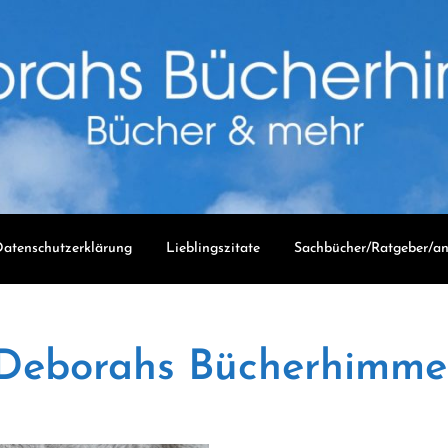
atenschutzerklärung
Lieblingszitate
Sachbücher/Ratgeber/an
Deborahs Bücherhimme