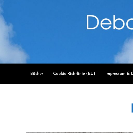
Skip
to
content
Bücher
Cookie-Richtlinie (EU)
Impressum & D