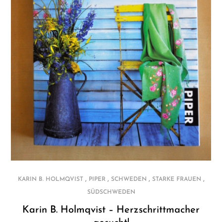
,
,
,
,
KARIN B. HOLMQVIST
PIPER
SCHWEDEN
STARKE FRAUEN
SÜDSCHWEDEN
Karin B. Holmqvist – Herzschrittmacher