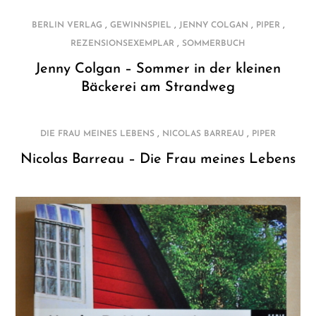
,
,
,
,
BERLIN VERLAG
GEWINNSPIEL
JENNY COLGAN
PIPER
,
REZENSIONSEXEMPLAR
SOMMERBUCH
Jenny Colgan – Sommer in der kleinen
Bäckerei am Strandweg
,
,
DIE FRAU MEINES LEBENS
NICOLAS BARREAU
PIPER
Nicolas Barreau – Die Frau meines Lebens