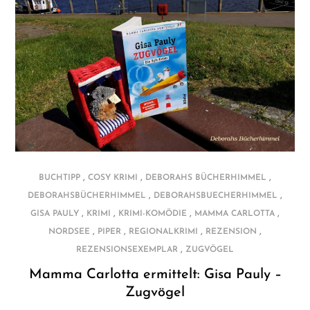
,
,
,
BUCHTIPP
COSY KRIMI
DEBORAHS BÜCHERHIMMEL
,
,
DEBORAHSBÜCHERHIMMEL
DEBORAHSBUECHERHIMMEL
,
,
,
,
GISA PAULY
KRIMI
KRIMI-KOMÖDIE
MAMMA CARLOTTA
,
,
,
,
NORDSEE
PIPER
REGIONALKRIMI
REZENSION
,
REZENSIONSEXEMPLAR
ZUGVÖGEL
Mamma Carlotta ermittelt: Gisa Pauly –
Zugvögel