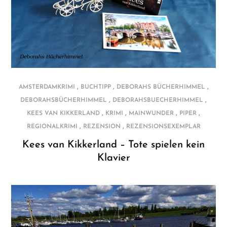
,
,
,
AMSTERDAMKRIMI
BUCHTIPP
DEBORAHS BÜCHERHIMMEL
,
,
DEBORAHSBÜCHERHIMMEL
DEBORAHSBUECHERHIMMEL
,
,
,
,
KEES VAN KIKKERLAND
KRIMI
MAINWUNDER
PIPER
,
,
REGIONALKRIMI
REZENSION
REZENSIONSEXEMPLAR
Kees van Kikkerland – Tote spielen kein
Klavier