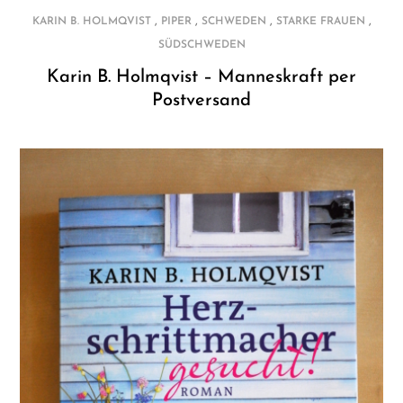
,
,
,
,
KARIN B. HOLMQVIST
PIPER
SCHWEDEN
STARKE FRAUEN
SÜDSCHWEDEN
Karin B. Holmqvist – Manneskraft per
Postversand