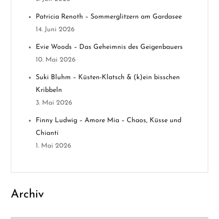
v
Patricia Renoth – Sommerglitzern am Gardasee
i
14. Juni 2026
g
Evie Woods – Das Geheimnis des Geigenbauers
10. Mai 2026
a
Suki Bluhm – Küsten-Klatsch & (k)ein bisschen
t
Kribbeln
3. Mai 2026
i
Finny Ludwig – Amore Mia – Chaos, Küsse und
o
Chianti
1. Mai 2026
n
Archiv