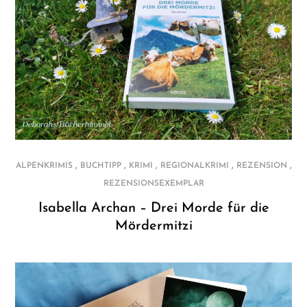
,
,
,
,
,
ALPENKRIMIS
BUCHTIPP
KRIMI
REGIONALKRIMI
REZENSION
REZENSIONSEXEMPLAR
Isabella Archan – Drei Morde für die
Mördermitzi