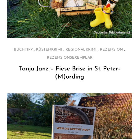
,
,
,
,
BUCHTIPP
KÜSTENKRIMI
REGIONALKRIMI
REZENSION
REZENSIONSEXEMPLAR
Tanja Janz – Fiese Brise in St. Peter-
(M)ording