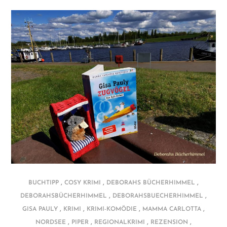
,
,
,
BUCHTIPP
COSY KRIMI
DEBORAHS BÜCHERHIMMEL
,
,
DEBORAHSBÜCHERHIMMEL
DEBORAHSBUECHERHIMMEL
,
,
,
,
GISA PAULY
KRIMI
KRIMI-KOMÖDIE
MAMMA CARLOTTA
,
,
,
,
NORDSEE
PIPER
REGIONALKRIMI
REZENSION