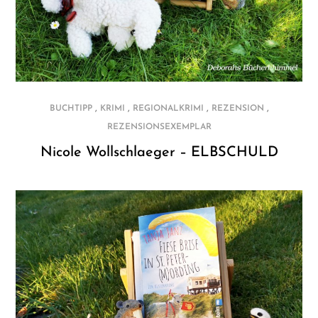
,
,
,
,
BUCHTIPP
KRIMI
REGIONALKRIMI
REZENSION
REZENSIONSEXEMPLAR
Nicole Wollschlaeger – ELBSCHULD