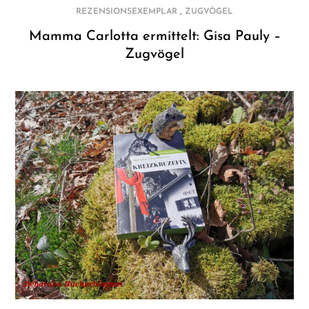
,
REZENSIONSEXEMPLAR
ZUGVÖGEL
Mamma Carlotta ermittelt: Gisa Pauly –
Zugvögel