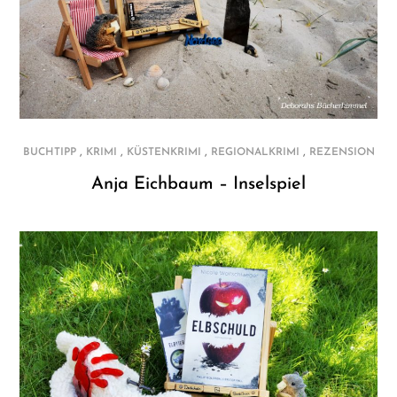
,
,
,
,
BUCHTIPP
KRIMI
KÜSTENKRIMI
REGIONALKRIMI
REZENSION
Anja Eichbaum – Inselspiel