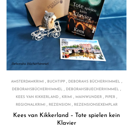
,
,
,
AMSTERDAMKRIMI
BUCHTIPP
DEBORAHS BÜCHERHIMMEL
,
,
DEBORAHSBÜCHERHIMMEL
DEBORAHSBUECHERHIMMEL
,
,
,
,
KEES VAN KIKKERLAND
KRIMI
MAINWUNDER
PIPER
,
,
REGIONALKRIMI
REZENSION
REZENSIONSEXEMPLAR
Kees van Kikkerland – Tote spielen kein
Klavier