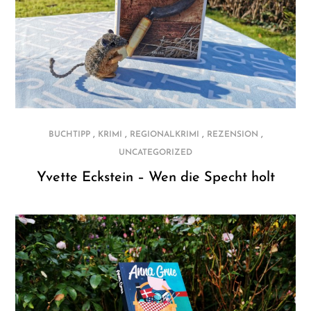
,
,
,
,
BUCHTIPP
KRIMI
REGIONALKRIMI
REZENSION
UNCATEGORIZED
Yvette Eckstein – Wen die Specht holt