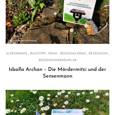
,
,
,
,
,
ALPENKRIMIS
BUCHTIPP
KRIMI
REGIONALKRIMI
REZENSION
REZENSIONSEXEMPLAR
Isballa Archan – Die Mördermitzi und der
Sensenmann