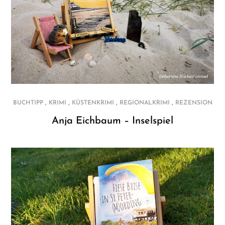
,
,
,
,
BUCHTIPP
KRIMI
KÜSTENKRIMI
REGIONALKRIMI
REZENSION
Anja Eichbaum – Inselspiel