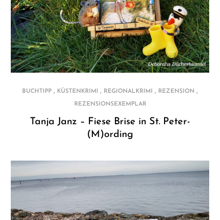
,
,
,
,
BUCHTIPP
KÜSTENKRIMI
REGIONALKRIMI
REZENSION
REZENSIONSEXEMPLAR
Tanja Janz – Fiese Brise in St. Peter-
(M)ording