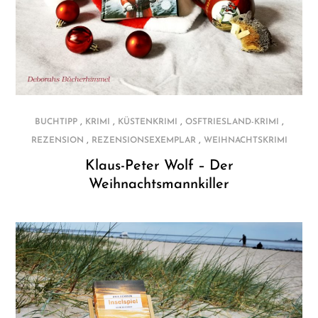
,
,
,
,
BUCHTIPP
KRIMI
KÜSTENKRIMI
OSFTRIESLAND-KRIMI
,
,
REZENSION
REZENSIONSEXEMPLAR
WEIHNACHTSKRIMI
Klaus-Peter Wolf – Der
Weihnachtsmannkiller