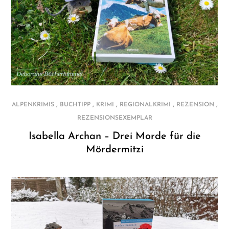
,
,
,
,
,
ALPENKRIMIS
BUCHTIPP
KRIMI
REGIONALKRIMI
REZENSION
REZENSIONSEXEMPLAR
Isabella Archan – Drei Morde für die
Mördermitzi