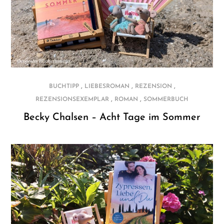
,
,
,
BUCHTIPP
LIEBESROMAN
REZENSION
,
,
REZENSIONSEXEMPLAR
ROMAN
SOMMERBUCH
Becky Chalsen – Acht Tage im Sommer