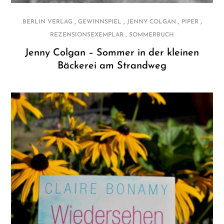
,
,
,
,
BERLIN VERLAG
GEWINNSPIEL
JENNY COLGAN
PIPER
,
REZENSIONSEXEMPLAR
SOMMERBUCH
Jenny Colgan – Sommer in der kleinen
Bäckerei am Strandweg