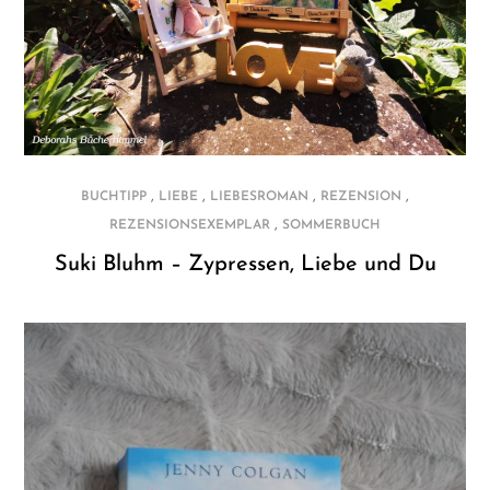
,
,
,
,
BUCHTIPP
LIEBE
LIEBESROMAN
REZENSION
,
REZENSIONSEXEMPLAR
SOMMERBUCH
Suki Bluhm – Zypressen, Liebe und Du