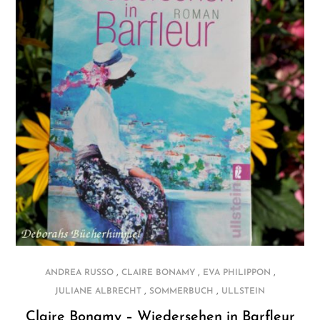
,
,
,
ANDREA RUSSO
CLAIRE BONAMY
EVA PHILIPPON
,
,
JULIANE ALBRECHT
SOMMERBUCH
ULLSTEIN
Claire Bonamy – Wiedersehen in Barfleur