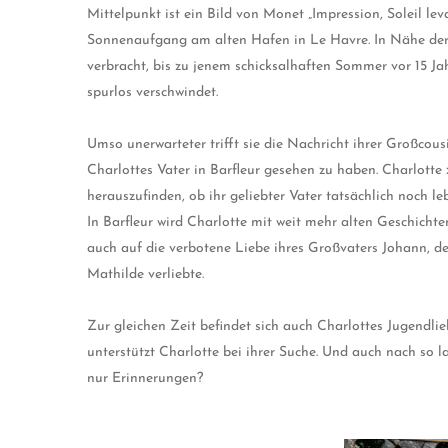
Mittelpunkt ist ein Bild von Monet „Impression, Soleil leva
Sonnenaufgang am alten Hafen in Le Havre. In Nähe der 
verbracht, bis zu jenem schicksalhaften Sommer vor 15 Jah
spurlos verschwindet.
Umso unerwarteter trifft sie die Nachricht ihrer Großcousi
Charlottes Vater in Barfleur gesehen zu haben. Charlotte 
herauszufinden, ob ihr geliebter Vater tatsächlich noch leb
In Barfleur wird Charlotte mit weit mehr alten Geschichten
auch auf die verbotene Liebe ihres Großvaters Johann, der
Mathilde verliebte.
Zur gleichen Zeit befindet sich auch Charlottes Jugendlie
unterstützt Charlotte bei ihrer Suche. Und auch nach so 
nur Erinnerungen?