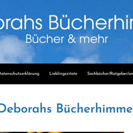
atenschutzerklärung
Lieblingszitate
Sachbücher/Ratgeber/an
Deborahs Bücherhimme