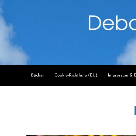
Skip
to
content
Bücher
Cookie-Richtlinie (EU)
Impressum & D