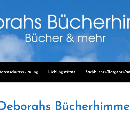
atenschutzerklärung
Lieblingszitate
Sachbücher/Ratgeber/an
Deborahs Bücherhimme