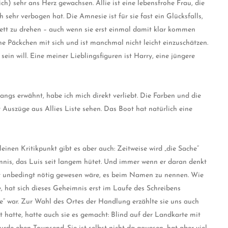
h) sehr ans Herz gewachsen. Allie ist eine lebensfrohe Frau, die
 sehr verbogen hat. Die Amnesie ist für sie fast ein Glücksfalls,
ett zu drehen – auch wenn sie erst einmal damit klar kommen
ine Päckchen mit sich und ist manchmal nicht leicht einzuschätzen.
ein will. Eine meiner Lieblingsfiguren ist Harry, eine jüngere
ngs erwähnt, habe ich mich direkt verliebt. Die Farben und die
Auszüge aus Allies Liste sehen. Das Boot hat natürlich eine
leinen Kritikpunkt gibt es aber auch: Zeitweise wird „die Sache“
mnis, das Luis seit langem hütet. Und immer wenn er daran denkt
icht unbedingt nötig gewesen wäre, es beim Namen zu nennen. Wie
, hat sich dieses Geheimnis erst im Laufe des Schreibens
che“ war. Zur Wahl des Ortes der Handlung erzählte sie uns auch
t hatte, hatte auch sie es gemacht: Blind auf der Landkarte mit