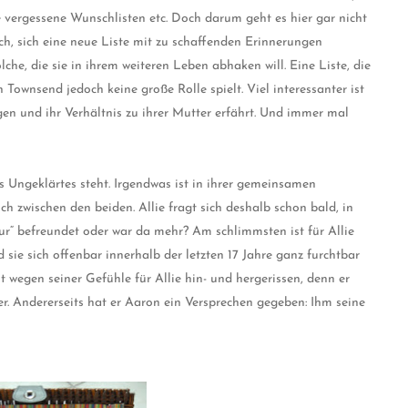
e vergessene Wunschlisten etc. Doch darum geht es hier gar nicht
ach, sich eine neue Liste mit zu schaffenden Erinnerungen
lche, die sie in ihrem weiteren Leben abhaken will. Eine Liste, die
n Townsend jedoch keine große Rolle spielt. Viel interessanter ist
gen und ihr Verhältnis zu ihrer Mutter erfährt. Und immer mal
s Ungeklärtes steht. Irgendwas ist in ihrer gemeinsamen
ch zwischen den beiden. Allie fragt sich deshalb schon bald, in
nur“ befreundet oder war da mehr? Am schlimmsten ist für Allie
d sie sich offenbar innerhalb der letzten 17 Jahre ganz furchtbar
ist wegen seiner Gefühle für Allie hin- und hergerissen, denn er
mer. Andererseits hat er Aaron ein Versprechen gegeben: Ihm seine