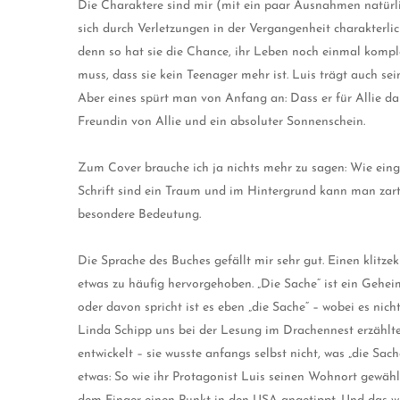
Die Charaktere sind mir (mit ein paar Ausnahmen natürlic
sich durch Verletzungen in der Vergangenheit charakterlich
denn so hat sie die Chance, ihr Leben noch einmal kompl
muss, dass sie kein Teenager mehr ist. Luis trägt auch se
Aber eines spürt man von Anfang an: Dass er für Allie da s
Freundin von Allie und ein absoluter Sonnenschein.
Zum Cover brauche ich ja nichts mehr zu sagen: Wie einga
Schrift sind ein Traum und im Hintergrund kann man zart 
besondere Bedeutung.
Die Sprache des Buches gefällt mir sehr gut. Einen klitzek
etwas zu häufig hervorgehoben. „Die Sache“ ist ein Gehei
oder davon spricht ist es eben „die Sache“ – wobei es n
Linda Schipp uns bei der Lesung im Drachennest erzählte
entwickelt – sie wusste anfangs selbst nicht, was „die Sa
etwas: So wie ihr Protagonist Luis seinen Wohnort gewähl