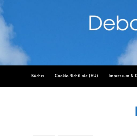
Skip
to
content
Bücher
Cookie-Richtlinie (EU)
Impressum & D