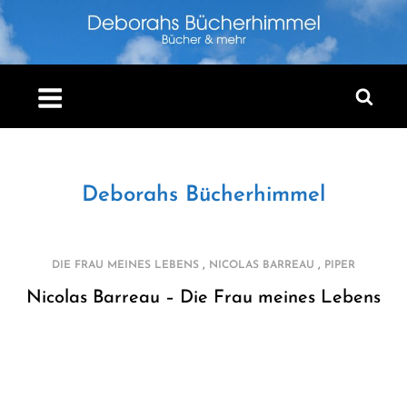
Skip
to
content
Deborahs Bücherhimmel
,
,
DIE FRAU MEINES LEBENS
NICOLAS BARREAU
PIPER
Nicolas Barreau – Die Frau meines Lebens