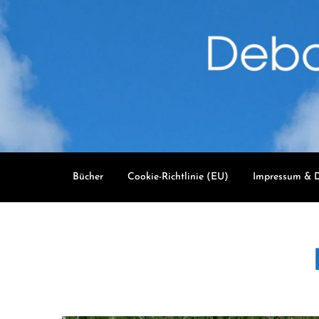
Skip
to
content
Bücher
Cookie-Richtlinie (EU)
Impressum & D