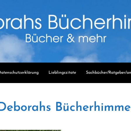
atenschutzerklärung
Lieblingszitate
Sachbücher/Ratgeber/an
Deborahs Bücherhimme