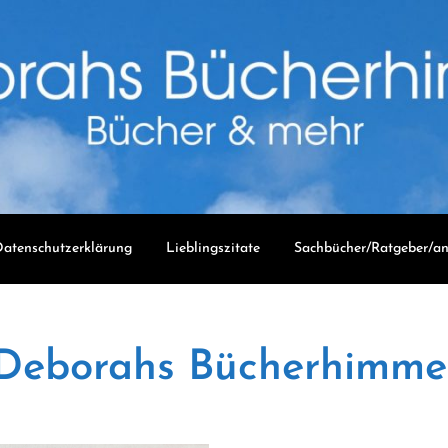
atenschutzerklärung
Lieblingszitate
Sachbücher/Ratgeber/an
Deborahs Bücherhimme