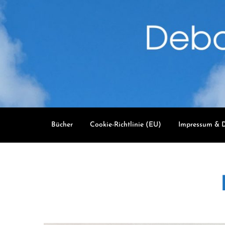
Skip
to
content
Bücher
Cookie-Richtlinie (EU)
Impressum & D