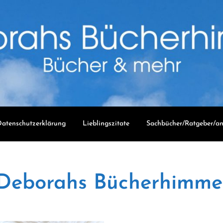
atenschutzerklärung
Lieblingszitate
Sachbücher/Ratgeber/an
Deborahs Bücherhimme