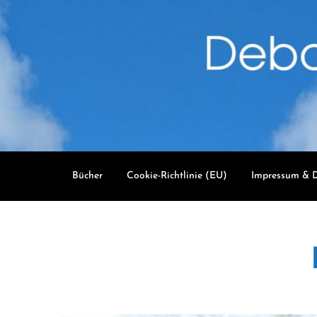
Skip
to
content
Bücher
Cookie-Richtlinie (EU)
Impressum & D