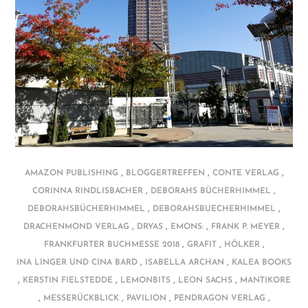
,
,
,
AMAZON PUBLISHING
BLOGGERTREFFEN
CONTE VERLAG
,
,
CORINNA RINDLISBACHER
DEBORAHS BÜCHERHIMMEL
,
,
DEBORAHSBÜCHERHIMMEL
DEBORAHSBUECHERHIMMEL
,
,
,
,
DRACHENMOND VERLAG
DRYAS
EMONS:
FRANK P. MEYER
,
,
,
FRANKFURTER BUCHMESSE 2018
GRAFIT
HÖLKER
,
,
INA LINGER UND CINA BARD
ISABELLA ARCHAN
KALEA BOOKS
,
,
,
,
KERSTIN FIELSTEDDE
LEMONBITS
LEON SACHS
MANTIKORE
,
,
,
,
MESSERÜCKBLICK
PAVILION
PENDRAGON VERLAG