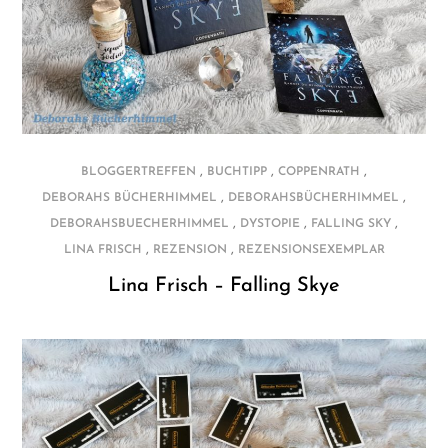
,
,
,
BLOGGERTREFFEN
BUCHTIPP
COPPENRATH
,
,
DEBORAHS BÜCHERHIMMEL
DEBORAHSBÜCHERHIMMEL
,
,
,
DEBORAHSBUECHERHIMMEL
DYSTOPIE
FALLING SKY
,
,
LINA FRISCH
REZENSION
REZENSIONSEXEMPLAR
Lina Frisch – Falling Skye