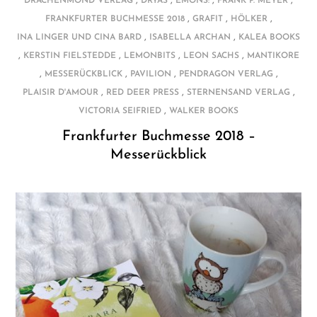
,
,
,
,
DRACHENMOND VERLAG
DRYAS
EMONS:
FRANK P. MEYER
,
,
,
FRANKFURTER BUCHMESSE 2018
GRAFIT
HÖLKER
,
,
INA LINGER UND CINA BARD
ISABELLA ARCHAN
KALEA BOOKS
,
,
,
,
KERSTIN FIELSTEDDE
LEMONBITS
LEON SACHS
MANTIKORE
,
,
,
,
MESSERÜCKBLICK
PAVILION
PENDRAGON VERLAG
,
,
,
PLAISIR D'AMOUR
RED DEER PRESS
STERNENSAND VERLAG
,
VICTORIA SEIFRIED
WALKER BOOKS
Frankfurter Buchmesse 2018 –
Messerückblick