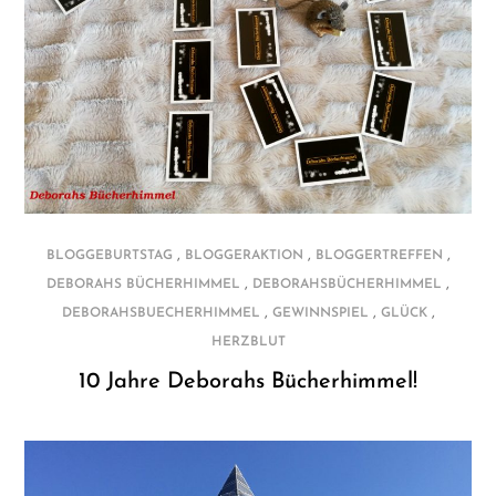
,
,
,
BLOGGEBURTSTAG
BLOGGERAKTION
BLOGGERTREFFEN
,
,
DEBORAHS BÜCHERHIMMEL
DEBORAHSBÜCHERHIMMEL
,
,
,
DEBORAHSBUECHERHIMMEL
GEWINNSPIEL
GLÜCK
HERZBLUT
10 Jahre Deborahs Bücherhimmel!