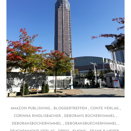
,
,
,
AMAZON PUBLISHING
BLOGGERTREFFEN
CONTE VERLAG
,
,
CORINNA RINDLISBACHER
DEBORAHS BÜCHERHIMMEL
,
,
DEBORAHSBÜCHERHIMMEL
DEBORAHSBUECHERHIMMEL