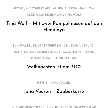
,
,
HEYNE
MIT ZWEI PAMPELMUSEN AUF DEN HIMALAYA
,
REZENSIONSEXEMPLAR
TINA WOLF
Tina Wolf – Mit zwei Pampelmusen auf den
Himalaya
,
,
,
,
BLANVALET
BLOGGERTREFFEN
CBJ
DIANA VERLAG
,
,
,
FRANKFURTER BUCHMESSE 2013
GOLDMANN
HEYNE
,
NEUZUGÄNGE
RANDOM HOUSE
Weihnachten ist am 31.10.
,
HEYNE
JANA VOOSEN
Jana Voosen – Zauberküsse
,
,
GIB MIR DEINE SEELE
HEYNE
REZENSIONSEXEMPLAR