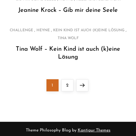
Jeanine Krock – Gib mir deine Seele
,
,
,
CHALLENGE
HEYNE
KEIN KIND IST AUCH (K)EINE LÖSUNG
TINA WOLF
Tina Wolf – Kein Kind ist auch (k)eine
Lösung
S
Page
Page
Next
1
2
e
page
i
t
Theme Philosophy Blog by
Kantipur Themes