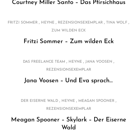
Courtney Miller Santo – Das Pfirsichhaus
,
,
,
,
FRITZI SOMMER
HEYNE
REZENSIONSEXEMPLAR
TINA WOLF
ZUM WILDEN ECK
Fritzi Sommer – Zum wilden Eck
,
,
,
DAS FREELANCE TEAM
HEYNE
JANA VOOSEN
REZENSIONSEXEMPLAR
Jana Voosen – Und Eva sprach…
,
,
,
DER EISERNE WALD
HEYNE
MEAGAN SPOONER
REZENSIONSEXEMPLAR
Meagan Spooner – Skylark – Der Eiserne
Wald