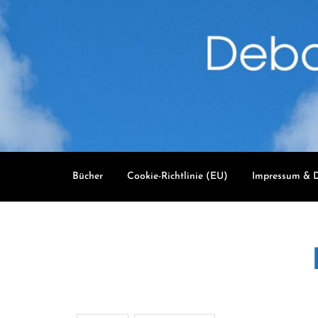
Skip
to
content
Bücher
Cookie-Richtlinie (EU)
Impressum & D