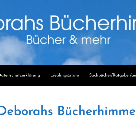
atenschutzerklärung
Lieblingszitate
Sachbücher/Ratgeber/an
Deborahs Bücherhimme