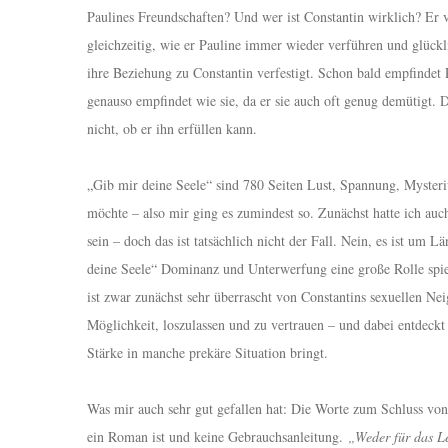
Paulines Freundschaften? Und wer ist Constantin wirklich? Er
gleichzeitig, wie er Pauline immer wieder verführen und glück
ihre Beziehung zu Constantin verfestigt. Schon bald empfindet Pa
genauso empfindet wie sie, da er sie auch oft genug demütigt. 
nicht, ob er ihn erfüllen kann.
„Gib mir deine Seele“ sind 780 Seiten Lust, Spannung, Mysteri
möchte – also mir ging es zumindest so. Zunächst hatte ich auc
sein – doch das ist tatsächlich nicht der Fall. Nein, es ist um
deine Seele“ Dominanz und Unterwerfung eine große Rolle spi
ist zwar zunächst sehr überrascht von Constantins sexuellen Nei
Möglichkeit, loszulassen und zu vertrauen – und dabei entdeckt
Stärke in manche prekäre Situation bringt.
Was mir auch sehr gut gefallen hat: Die Worte zum Schluss von 
ein Roman ist und keine Gebrauchsanleitung.
„Weder für das L