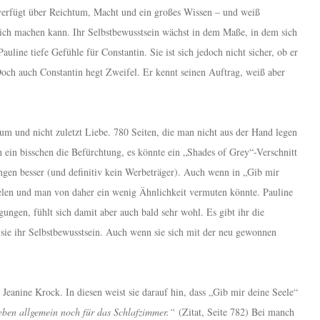
 verfügt über Reichtum, Macht und ein großes Wissen – und weiß
lich machen kann. Ihr Selbstbewusstsein wächst in dem Maße, in dem sich
uline tiefe Gefühle für Constantin. Sie ist sich jedoch nicht sicher, ob er
Doch auch Constantin hegt Zweifel. Er kennt seinen Auftrag, weiß aber
um und nicht zuletzt Liebe. 780 Seiten, die man nicht aus der Hand legen
h ein bisschen die Befürchtung, es könnte ein „Shades of Grey“-Verschnitt
 Längen besser (und definitiv kein Werbeträger). Auch wenn in „Gib mir
elen und man von daher ein wenig Ähnlichkeit vermuten könnte. Pauline
gungen, fühlt sich damit aber auch bald sehr wohl. Es gibt ihr die
 sie ihr Selbstbewusstsein. Auch wenn sie sich mit der neu gewonnen
Jeanine Krock. In diesen weist sie darauf hin, dass „Gib mir deine Seele“
eben allgemein noch für das Schlafzimmer.“
(Zitat, Seite 782) Bei manch