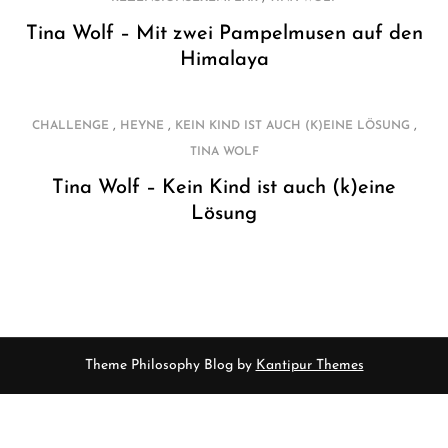
Tina Wolf – Mit zwei Pampelmusen auf den
Himalaya
,
,
,
CHALLENGE
HEYNE
KEIN KIND IST AUCH (K)EINE LÖSUNG
TINA WOLF
Tina Wolf – Kein Kind ist auch (k)eine
Lösung
Theme Philosophy Blog by
Kantipur Themes