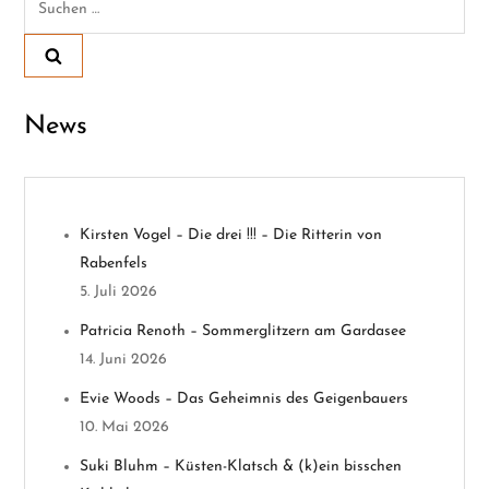
nach:
r
a
News
g
s
n
Kirsten Vogel – Die drei !!! – Die Ritterin von
Rabenfels
a
5. Juli 2026
v
Patricia Renoth – Sommerglitzern am Gardasee
14. Juni 2026
i
Evie Woods – Das Geheimnis des Geigenbauers
g
10. Mai 2026
a
Suki Bluhm – Küsten-Klatsch & (k)ein bisschen