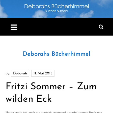
Skip
to
content
Deborahs Bücherhimmel
by:
Deborah
Fritzi Sommer – Zum
wilden Eck
Heute stelle ich euch ein tierisch spannend unterhaltsames Buch vor…