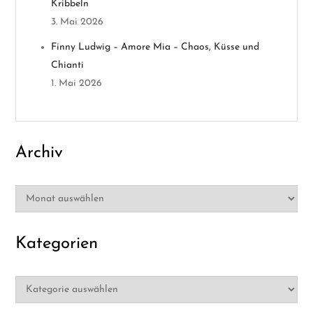
Kribbeln
t
3. Mai 2026
i
Finny Ludwig – Amore Mia – Chaos, Küsse und
Chianti
o
1. Mai 2026
n
Archiv
Archiv
Kategorien
Kategorien