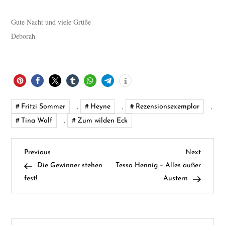
Gute Nacht und viele Grüße
Deborah
Fritzi Sommer
,
Heyne
,
Rezensionsexemplar
,
Tina Wolf
,
Zum wilden Eck
B
Previous
Next
Previous
Next
Post
Post
Die Gewinner stehen
Tessa Hennig – Alles außer
e
fest!
Austern
i
t
Suchen