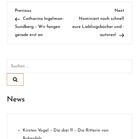
B
Previous
Next
Previous
Next
Post
Post
Catharina Ingelman-
Nominiert noch schnell
e
Sundberg – Wir fangen
eure Lieblingsbücher und -
gerade erst an
autoren!
i
t
Suchen
r
nach:
a
g
News
s
n
Kirsten Vogel – Die drei !!! – Die Ritterin von
a
Rabenfels