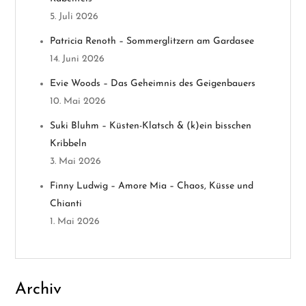
v
5. Juli 2026
Patricia Renoth – Sommerglitzern am Gardasee
i
14. Juni 2026
g
Evie Woods – Das Geheimnis des Geigenbauers
10. Mai 2026
a
Suki Bluhm – Küsten-Klatsch & (k)ein bisschen
t
Kribbeln
3. Mai 2026
i
Finny Ludwig – Amore Mia – Chaos, Küsse und
o
Chianti
1. Mai 2026
n
Archiv