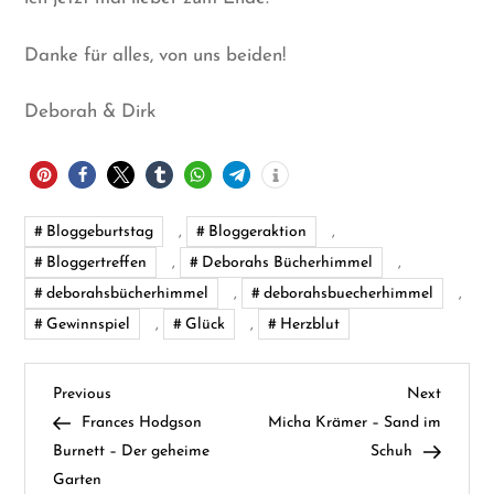
Danke für alles, von uns beiden!
Deborah & Dirk
Bloggeburtstag
,
Bloggeraktion
,
Bloggertreffen
,
Deborahs Bücherhimmel
,
deborahsbücherhimmel
,
deborahsbuecherhimmel
,
Gewinnspiel
,
Glück
,
Herzblut
B
Previous
Next
Previous
Next
Post
Post
Frances Hodgson
Micha Krämer – Sand im
e
Burnett – Der geheime
Schuh
Garten