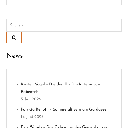
i
t
Suchen
r
nach:
a
g
News
s
n
Kirsten Vogel – Die drei !!! – Die Ritterin von
a
Rabenfels
v
5. Juli 2026
Patricia Renoth – Sommerglitzern am Gardasee
i
14. Juni 2026
g
Evie Woods – Das Geheimnis des Geigenbauers