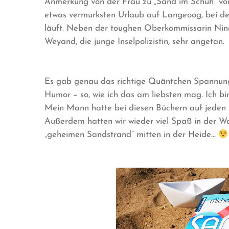
Anmerkung von der Frau zu „Sand im Schuh“ vo
etwas vermurksten Urlaub auf Langeoog, bei dem
läuft. Neben der toughen Oberkommissarin Nina
Weyand, die junge Inselpolizistin, sehr angetan.
Es gab genau das richtige Quäntchen Spannung 
Humor – so, wie ich das am liebsten mag. Ich bi
Mein Mann hatte bei diesen Büchern auf jeden Fa
Außerdem hatten wir wieder viel Spaß in der W
„geheimen Sandstrand“ mitten in der Heide…