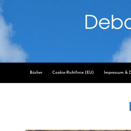
Skip
to
content
Bücher
Cookie-Richtlinie (EU)
Impressum & D