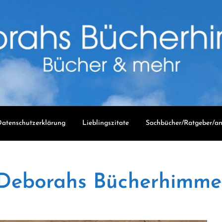
atenschutzerklärung
Lieblingszitate
Sachbücher/Ratgeber/an
Deborahs Bücherhimme