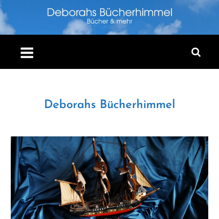
Skip
to
content
Deborahs Bücherhimmel