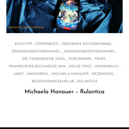
,
,
,
BUCHTIPP
COPPENRATH
DEBORAHS BÜCHERHIMMEL
,
,
DEBORAHSBÜCHERHIMMEL
DEBORAHSBUECHERHIMMEL
,
,
,
DIE VERBORGENE INSEL
EUROPAPARK
FBM19
,
,
,
FRANKFURTER BUCHMESSE 2019
HELGE VOGT
KINDERBUCH
,
,
,
,
MACK
MACKMEDIA
MICHAELA HANAUER
REZENSION
,
REZENSIONSEXEMPLAR
RULANTICA
Michaela Hanauer – Rulantica