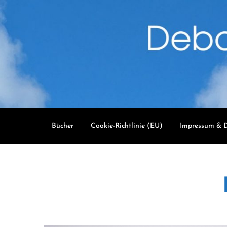
Skip
to
content
Bücher
Cookie-Richtlinie (EU)
Impressum & D