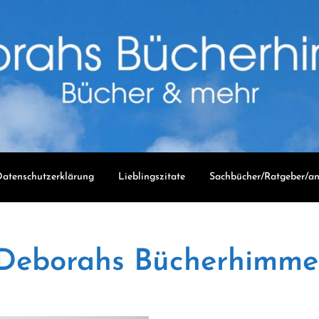
atenschutzerklärung
Lieblingszitate
Sachbücher/Ratgeber/an
Deborahs Bücherhimme